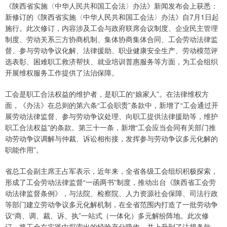
《陕西省实施〈中华人民共和国工会法〉办法》新闻发布会上获悉：
新修订的《陕西省实施〈中华人民共和国工会法〉办法》自7月1日起
施行。此次修订，内容涉及工会与政府联席会议制度、企业民主管理
制度、劳动关系三方协商机制、集体协商集体合同、工会劳动法律监
督、参与劳动争议化解、法律援助、职业健康安全生产、劳动模范评
选表彰、困难职工救济帮扶、就业培训普惠服务等方面，为工会组织
开展维权服务工作提供了法治保障。
工会是职工合法权益的维护者，是职工的“娘家人”。在法律维权方
面，《办法》在总则的第六条“工会职责”条款中，新增了“工会通过开
展劳动法律监督、参与劳动争议处理、向职工提供法律援助等，维护
职工合法权益”的条款。第三十一条，新增“工会应当会同有关部门推
动劳动争议调解与仲裁、诉讼相衔接，发挥参与劳动争议多元化解的
职能作用”。
省总工会副主席王占军表示，近年来，全省各级工会组织积极探索，
形成了工会劳动法律监督“一函两书”制度，推动出台《陕西省工会劳
动法律监督条例》，与法院、检察院、人力资源社会保障、司法行政
等部门建立劳动争议多元化解机制，在全省范围内打造了一批劳动争
议“商、调、裁、诉、执”一站式（一体化）多元解纷阵地。此次修
订，将工会在实践中探索出的经验充分吸收，并上升到了法规条款