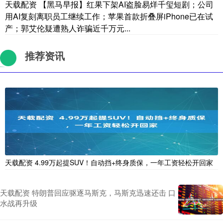
天载配资 【黑马早报】红果下架AI盗脸易烊千玺短剧；公司
用AI复刻离职员工继续工作；苹果首款折叠屏iPhone已在试
产；郭艾伦疑遭熟人诈骗近千万元...
推荐资讯
天载配资 4.99万起提SUV！自动挡+终身质保，一年工资轻松开回家
天载配资 特朗普回应驱逐马斯克，马斯克迅速还击 口
水战再升级