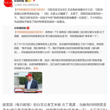
据英国《每日邮报》驻白宫记者艾米丽·古丁透露，当她询问特朗普是
否会“把马斯克驱逐出境”时，特朗普回复称“得考虑一下”。古丁于7月1