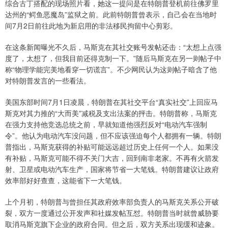
综合古丁搭配的现场照片看，她这一提问是在特朗普登机前往佛罗里
达州的“鳄鱼恶魔岛”监狱之前。此前特朗普曾表示，自己会在当地时
间7月2日前往此地为新启用的非法移民拘留中心剪彩。
在这条新闻曝光不久后，马斯克在其社交账号发帖还击：“太想上点强
度了，太想了，但我目前还得克制一下。”随后马斯克在另一则帖子中
称“物理学能完美地看穿一切谎言”。不少网民认为这则帖子暗含了他
对特朗普发言的一些看法。
美国东部时间7月1日凌晨，特朗普在其社交平台“真实社交”上回应马
斯克对其力推的“大而美”减税及支出法案的抨击。特朗普称，马斯克
在强力支持他竞选总统之前，早就知道他强烈反对“电动汽车强制
令”。他认为电动汽车没问题，但不应该强迫每个人都拥有一辆。特朗
普指出，马斯克获得的补贴可能远远超过历史上任何一个人。如果没
有补贴，马斯克可能不得不关门大吉，回到南非老家。不再有火箭发
射、卫星或电动汽车生产，国家将节省一大笔钱。特朗普建议让政府
效率部好好查查，这能省下一大笔钱。
上个月初，特朗普与曾担任其政府效率部负责人的马斯克关系公开破
裂，双方一度通过公开发声和社媒发帖互怼。特朗普当时就曾威胁要
取消马斯克旗下企业的政府合同。但之后，双方关系出现缓和迹象。