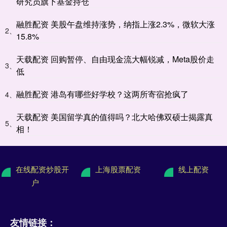
研究员旗下基金持仓
融胜配资 美股午盘维持涨势，纳指上涨2.3%，微软大涨
2、
15.8%
天载配资 回购暂停、自由现金流大幅锐减，Meta股价走
3、
低
融胜配资 港岛有哪些好学校？这两所寄宿抢疯了
4、
天载配资 美国留学真的值得吗？北大哈佛双硕士揭露真
5、
相！
在线配资炒股开
上海股票配资
线上配资
户
友情链接：