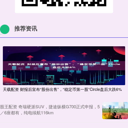
推荐资讯
天载配资 财报后宣布“股份出售”，“稳定币第一股”Circle盘后大跌6%
股王配资 奇瑞硬派SUV，捷途纵横G700正式申报，5
／6座都有，纯电续航116km