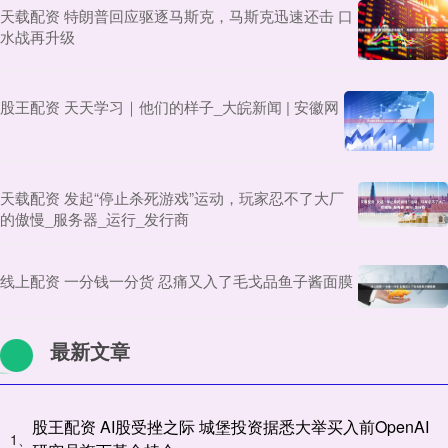
天载配资 特朗普回应驱逐马斯克，马斯克迅速还击 口
水战再升级
股王配资 天天学习｜他们的样子_大皖新闻 | 安徽网
天载配资 发起“停止杀死游戏”运动，玩家忍不了大厂
的傲慢_服务器_运行_发行商
线上配资 一分钱一分货 忍痛又入了毛戈品鱼子酱面膜
最新文章
股王配资 AI股受挫之际 城堡投资据悉大举买入前OpenAI
1、