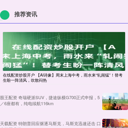
推荐资讯
在线配资炒股开户 【AI诗象】周末上海中考，雨水来“轧闹猛”！替考
生盼一阵清风，吹散闷热
股王配资 奇瑞硬派SUV，捷途纵横G700正式申报，5
／6座都有，纯电续航116km
天载配资 特朗普回应驱逐马斯克，马斯克迅速还击 口