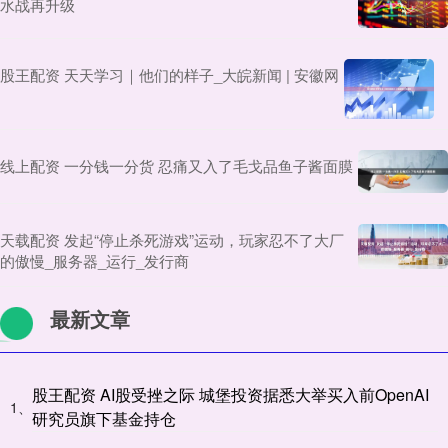
水战再升级
股王配资 天天学习｜他们的样子_大皖新闻 | 安徽网
线上配资 一分钱一分货 忍痛又入了毛戈品鱼子酱面膜
天载配资 发起“停止杀死游戏”运动，玩家忍不了大厂
的傲慢_服务器_运行_发行商
最新文章
股王配资 AI股受挫之际 城堡投资据悉大举买入前OpenAI
1、
研究员旗下基金持仓