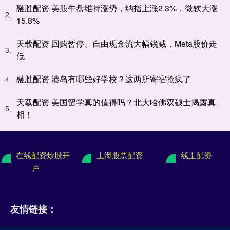
融胜配资 美股午盘维持涨势，纳指上涨2.3%，微软大涨
2、
15.8%
天载配资 回购暂停、自由现金流大幅锐减，Meta股价走
3、
低
融胜配资 港岛有哪些好学校？这两所寄宿抢疯了
4、
天载配资 美国留学真的值得吗？北大哈佛双硕士揭露真
5、
相！
在线配资炒股开
上海股票配资
线上配资
户
友情链接：