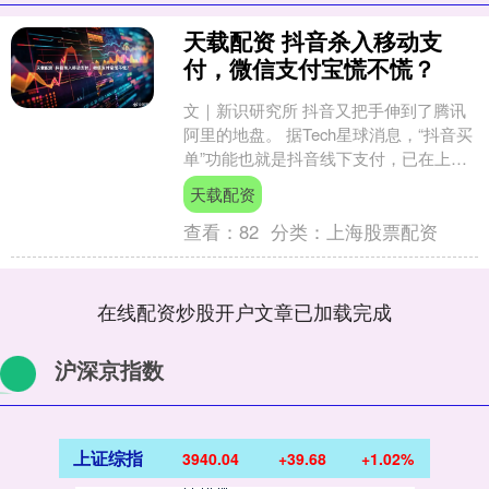
天载配资 抖音杀入移动支
付，微信支付宝慌不慌？
文｜新识研究所 抖音又把手伸到了腾讯
阿里的地盘。 据Tech星球消息，“抖音买
单”功能也就是抖音线下支付，已在上
海、深圳、杭州等一线城市开启试点。
天载配资
用户在门店消费....
查看：
82
分类：
上海股票配资
在线配资炒股开户文章已加载完成
沪深京指数
上证综指
3940.04
+39.68
+1.02%